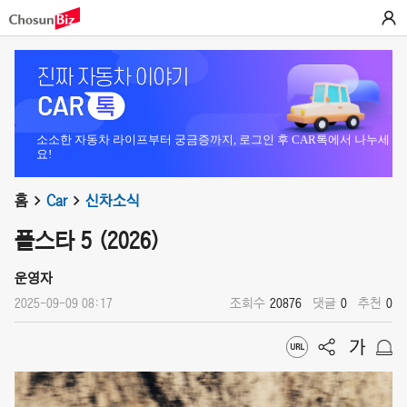
소소한 자동차 라이프부터 궁금증까지, 로그인 후 CAR톡에서 나누세
요!
홈
Car
신차소식
폴스타 5 (2026)
운영자
2025-09-09 08:17
조회수
20876
댓글
0
추천
0