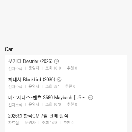
Car
부가티 Destrier (2026)
운영자
조회 1010
추천
0
신차소식
헤네시 Blackbird (2030)
운영자
조회 897
추천
0
신차소식
메르세데스-벤츠 S680 Maybach [US] (2027)
운영자
조회 1070
추천
0
신차소식
2026년 한국GM 7월 판매 실적
운영자
조회 1458
추천
0
자료실