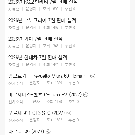
2026년 KG모빌리티 7월 판매 실적
운영자
조회 1609
추천
0
자료실
2026년 르노코리아 7월 판매 실적
운영자
조회 1497
추천
0
자료실
2026년 기아 7월 판매 실적
운영자
조회 1346
추천
0
자료실
2026년 현대차 7월 판매 실적
운영자
조회 1421
추천
0
자료실
람보르기니 Revuelto Miura 60 Homage (2026)
운영자
조회 1389
추천
0
신차소식
메르세데스-벤츠 C-Class EV (2027)
운영자
조회 1679
추천
0
신차소식
포르셰 911 GT3 S-C (2027)
운영자
조회 1682
추천
0
신차소식
아우디 Q9 (2027)