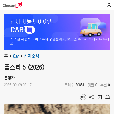
소소한 자동차 라이프부터 궁금증까지, 로그인 후 CAR톡에서 나누세
요!
홈
Car
신차소식
폴스타 5 (2026)
운영자
2025-09-09 08:17
조회수
20851
댓글
0
추천
0