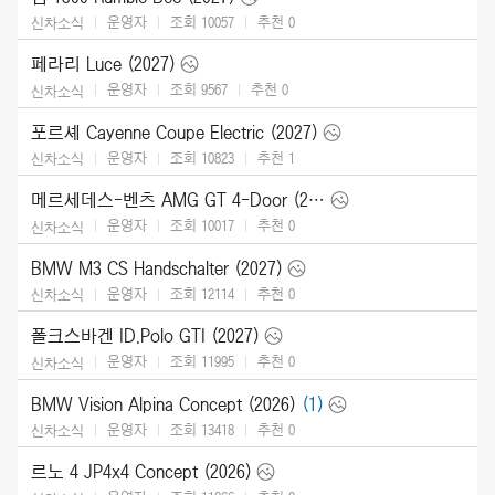
운영자
조회 10057
추천
0
신차소식
페라리 Luce (2027)
운영자
조회 9567
추천
0
신차소식
포르셰 Cayenne Coupe Electric (2027)
운영자
조회 10823
추천
1
신차소식
메르세데스-벤츠 AMG GT 4-Door (2027)
운영자
조회 10017
추천
0
신차소식
BMW M3 CS Handschalter (2027)
운영자
조회 12114
추천
0
신차소식
폴크스바겐 ID.Polo GTI (2027)
운영자
조회 11995
추천
0
신차소식
BMW Vision Alpina Concept (2026)
(1)
운영자
조회 13418
추천
0
신차소식
르노 4 JP4x4 Concept (2026)