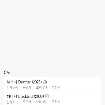
Car
부가티 Destrier (2026)
운영자
조회 914
추천
0
신차소식
헤네시 Blackbird (2030)
운영자
조회 851
추천
0
신차소식