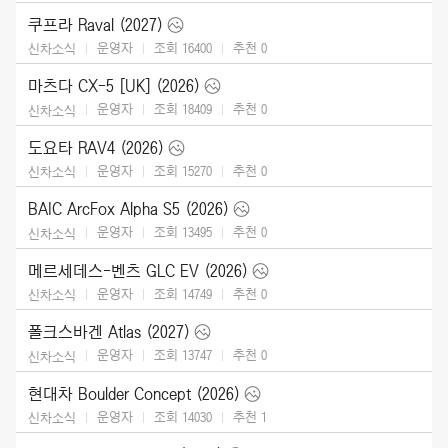
쿠프라 Raval (2027)
운영자
조회 16400
추천
0
신차소식
마츠다 CX-5 [UK] (2026)
운영자
조회 18409
추천
0
신차소식
도요타 RAV4 (2026)
운영자
조회 15270
추천
0
신차소식
BAIC ArcFox Alpha S5 (2026)
운영자
조회 13495
추천
0
신차소식
메르세데스-벤츠 GLC EV (2026)
운영자
조회 14749
추천
0
신차소식
폴크스바겐 Atlas (2027)
운영자
조회 13747
추천
0
신차소식
현대차 Boulder Concept (2026)
운영자
조회 14030
추천
1
신차소식