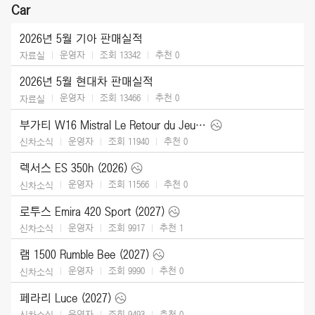
Car
2026년 5월 기아 판매실적
운영자
조회 13342
추천
0
자료실
2026년 5월 현대차 판매실적
운영자
조회 13466
추천
0
자료실
부가티 W16 Mistral Le Retour du Jeune Prince (2026)
운영자
조회 11940
추천
0
신차소식
렉서스 ES 350h (2026)
운영자
조회 11566
추천
0
신차소식
로투스 Emira 420 Sport (2027)
운영자
조회 9917
추천
1
신차소식
램 1500 Rumble Bee (2027)
운영자
조회 9990
추천
0
신차소식
페라리 Luce (2027)
운영자
조회 9493
추천
0
신차소식