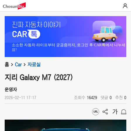
소소한 자동차 라이프부터 궁금증까지, 로그인 후 CAR톡에서 나누세
요!
홈
Car
자료실
지리 Galaxy M7 (2027)
운영자
2026-02-11 17:17
조회수
16429
댓글
0
추천
0