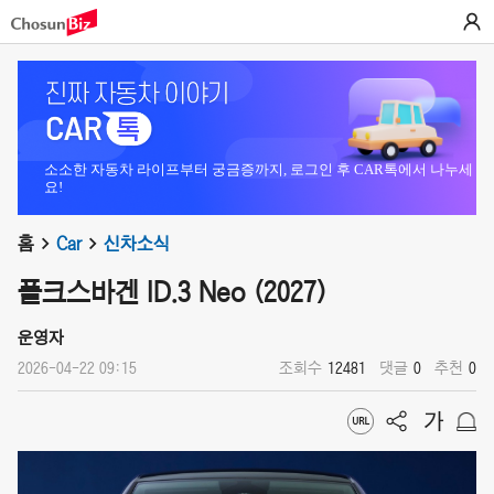
소소한 자동차 라이프부터 궁금증까지, 로그인 후 CAR톡에서 나누세
요!
홈
Car
신차소식
폴크스바겐 ID.3 Neo (2027)
운영자
2026-04-22 09:15
조회수
12481
댓글
0
추천
0