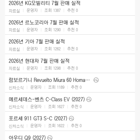
2026년 KG모빌리티 7월 판매 실적
운영자
조회 1387
추천
0
자료실
2026년 르노코리아 7월 판매 실적
운영자
조회 1290
추천
0
자료실
2026년 기아 7월 판매 실적
운영자
조회 1262
추천
0
자료실
2026년 현대차 7월 판매 실적
운영자
조회 1298
추천
0
자료실
람보르기니 Revuelto Miura 60 Homage (2026)
운영자
조회 1189
추천
0
신차소식
메르세데스-벤츠 C-Class EV (2027)
운영자
조회 1627
추천
0
신차소식
포르셰 911 GT3 S-C (2027)
운영자
조회 1622
추천
0
신차소식
아우디 Q9 (2027)