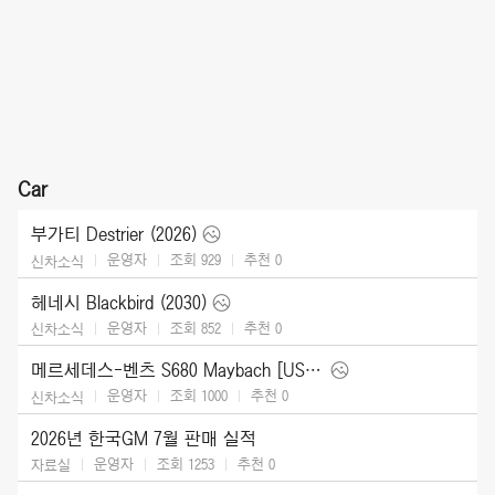
Car
부가티 Destrier (2026)
운영자
조회 929
추천
0
신차소식
헤네시 Blackbird (2030)
운영자
조회 852
추천
0
신차소식
메르세데스-벤츠 S680 Maybach [US] (2027)
운영자
조회 1000
추천
0
신차소식
2026년 한국GM 7월 판매 실적
운영자
조회 1253
추천
0
자료실