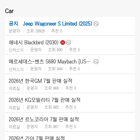
Car
Jeep Wagoneer S Limited (2025)
공지
운영자
조회 29928
추천
0
헤네시 Blackbird (2030)
운영자
조회 690
추천
0
신차소식
메르세데스-벤츠 S680 Maybach [US] (2027)
운영자
조회 844
추천
0
신차소식
2026년 한국GM 7월 판매 실적
운영자
조회 968
추천
0
자료실
2026년 KG모빌리티 7월 판매 실적
운영자
조회 985
추천
0
자료실
2026년 르노코리아 7월 판매 실적
운영자
조회 967
추천
0
자료실
2026년 기아 7월 판매 실적