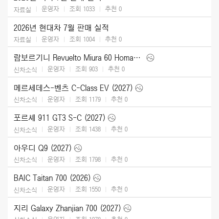
운영자
조회 1033
추천
0
자료실
2026년 현대차 7월 판매 실적
운영자
조회 1004
추천
0
자료실
람보르기니 Revuelto Miura 60 Homage (2026)
운영자
조회 903
추천
0
신차소식
메르세데스-벤츠 C-Class EV (2027)
운영자
조회 1179
추천
0
신차소식
포르셰 911 GT3 S-C (2027)
운영자
조회 1438
추천
0
신차소식
아우디 Q9 (2027)
운영자
조회 1798
추천
0
신차소식
BAIC Taitan 700 (2026)
운영자
조회 1550
추천
0
신차소식
지리 Galaxy Zhanjian 700 (2027)