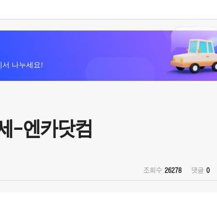
에서 나누세요!
시세-엔카닷컴
조회수
26278
댓글
0