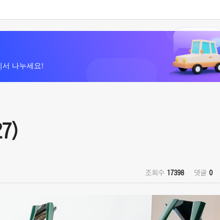
에서 나누세요!
7)
조회수
17398
댓글
0