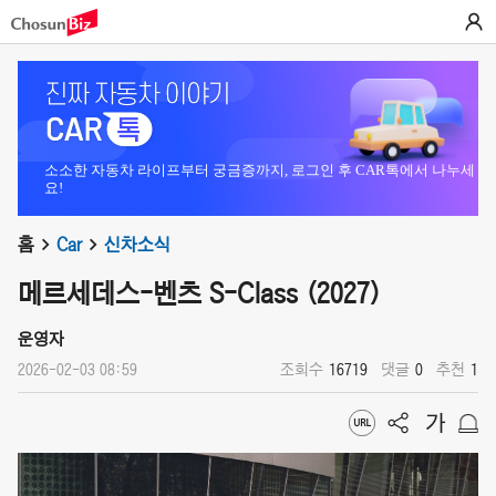
소소한 자동차 라이프부터 궁금증까지, 로그인 후 CAR톡에서 나누세
요!
홈
Car
신차소식
메르세데스-벤츠 S-Class (2027)
운영자
2026-02-03 08:59
조회수
16719
댓글
0
추천
1