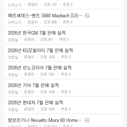
운영자
조회 747
추천
0
신차소식
메르세데스-벤츠 S680 Maybach [US] (2027)
운영자
조회 866
추천
0
신차소식
2026년 한국GM 7월 판매 실적
운영자
조회 991
추천
0
자료실
2026년 KG모빌리티 7월 판매 실적
운영자
조회 1020
추천
0
자료실
2026년 르노코리아 7월 판매 실적
운영자
조회 1001
추천
0
자료실
2026년 기아 7월 판매 실적
운영자
조회 1056
추천
0
자료실
2026년 현대차 7월 판매 실적
운영자
조회 1045
추천
0
자료실
람보르기니 Revuelto Miura 60 Homage (2026)
운영자
조회 924
추천
0
신차소식