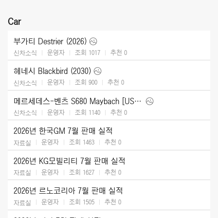
Car
부가티 Destrier (2026)
운영자
조회 1017
추천
0
신차소식
헤네시 Blackbird (2030)
운영자
조회 900
추천
0
신차소식
메르세데스-벤츠 S680 Maybach [US] (2027)
운영자
조회 1140
추천
0
신차소식
2026년 한국GM 7월 판매 실적
운영자
조회 1463
추천
0
자료실
2026년 KG모빌리티 7월 판매 실적
운영자
조회 1627
추천
0
자료실
2026년 르노코리아 7월 판매 실적
운영자
조회 1505
추천
0
자료실