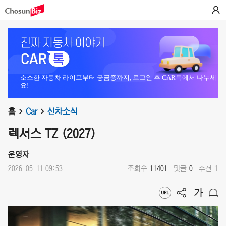
소소한 자동차 라이프부터 궁금증까지, 로그인 후 CAR톡에서 나누세
요!
홈
Car
신차소식
렉서스 TZ (2027)
운영자
2026-05-11 09:53
조회수
11401
댓글
0
추천
1