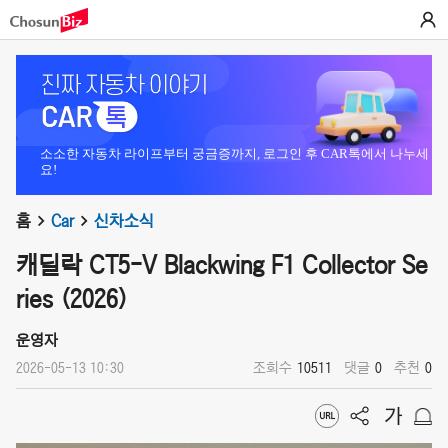
소소한 자동차 라이프부터 궁금증까지, 로그인 후 CAR톡에서 나누세
요!
홈
Car
신차소식
캐딜락 CT5-V Blackwing F1 Collector Se
ries (2026)
운영자
2026-05-13 10:30
조회수
10511
댓글
0
추천
0