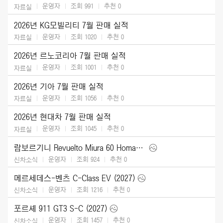
운영자
조회 991
추천
0
자료실
2026년 KG모빌리티 7월 판매 실적
운영자
조회 1020
추천
0
자료실
2026년 르노코리아 7월 판매 실적
운영자
조회 1001
추천
0
자료실
2026년 기아 7월 판매 실적
운영자
조회 1056
추천
0
자료실
2026년 현대차 7월 판매 실적
운영자
조회 1045
추천
0
자료실
람보르기니 Revuelto Miura 60 Homage (2026)
운영자
조회 924
추천
0
신차소식
메르세데스-벤츠 C-Class EV (2027)
운영자
조회 1216
추천
0
신차소식
포르셰 911 GT3 S-C (2027)
운영자
조회 1457
추천
0
신차소식