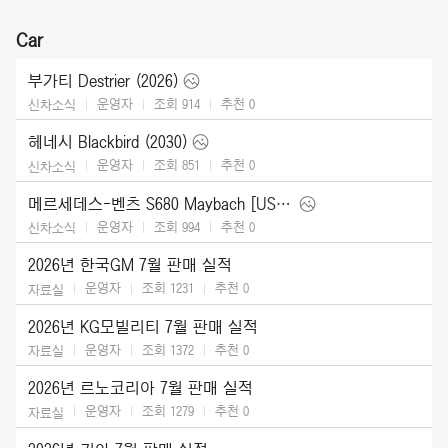
Car
부가티 Destrier (2026)
운영자
조회 914
추천
0
신차소식
헤네시 Blackbird (2030)
운영자
조회 851
추천
0
신차소식
메르세데스-벤츠 S680 Maybach [US] (2027)
운영자
조회 994
추천
0
신차소식
2026년 한국GM 7월 판매 실적
운영자
조회 1231
추천
0
자료실
2026년 KG모빌리티 7월 판매 실적
운영자
조회 1372
추천
0
자료실
2026년 르노코리아 7월 판매 실적
운영자
조회 1279
추천
0
자료실