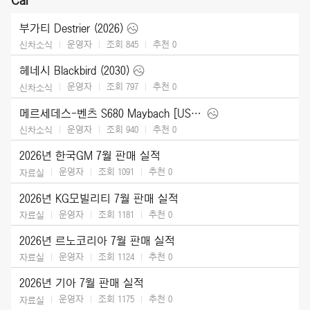
부가티 Destrier (2026)
운영자
조회 845
추천
0
신차소식
헤네시 Blackbird (2030)
운영자
조회 797
추천
0
신차소식
메르세데스-벤츠 S680 Maybach [US] (2027)
운영자
조회 940
추천
0
신차소식
2026년 한국GM 7월 판매 실적
운영자
조회 1091
추천
0
자료실
2026년 KG모빌리티 7월 판매 실적
운영자
조회 1181
추천
0
자료실
2026년 르노코리아 7월 판매 실적
운영자
조회 1124
추천
0
자료실
2026년 기아 7월 판매 실적
운영자
조회 1175
추천
0
자료실