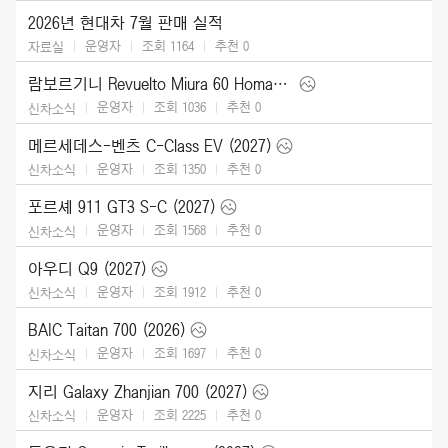
2026년 현대차 7월 판매 실적
운영자
조회 1164
추천
0
자료실
람보르기니 Revuelto Miura 60 Homage (2026)
운영자
조회 1036
추천
0
신차소식
메르세데스-벤츠 C-Class EV (2027)
운영자
조회 1350
추천
0
신차소식
포르셰 911 GT3 S-C (2027)
운영자
조회 1568
추천
0
신차소식
아우디 Q9 (2027)
운영자
조회 1912
추천
0
신차소식
BAIC Taitan 700 (2026)
운영자
조회 1697
추천
0
신차소식
지리 Galaxy Zhanjian 700 (2027)
운영자
조회 2225
추천
0
신차소식