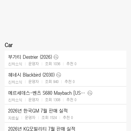
Car
부가티 Destrier (2026)
운영자
조회 1036
추천
0
신차소식
헤네시 Blackbird (2030)
운영자
조회 940
추천
0
신차소식
메르세데스-벤츠 S680 Maybach [US] (2027)
운영자
조회 1308
추천
0
신차소식
2026년 한국GM 7월 판매 실적
운영자
조회 1524
추천
0
자료실
2026년 KG모빌리티 7월 판매 실적