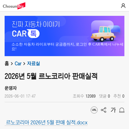
소소한 자동차 라이프부터 궁금증까지, 로그인 후 CAR톡에서 나누세
요!
홈
Car
자료실
2026년 5월 르노코리아 판매실적
운영자
2026-06-01 17:47
조회수
12089
댓글
0
추천
0
르노코리아 2026년 5월 판매 실적.docx