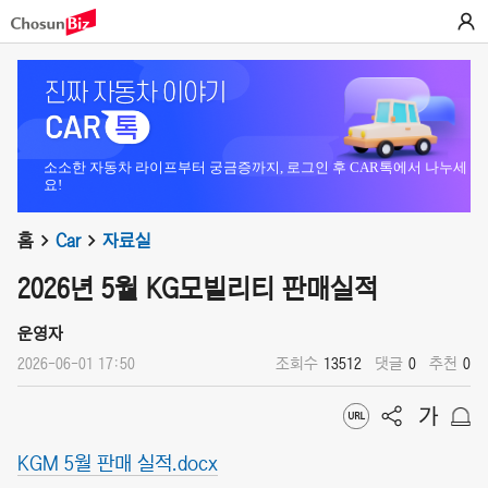
소소한 자동차 라이프부터 궁금증까지, 로그인 후 CAR톡에서 나누세
요!
홈
Car
자료실
2026년 5월 KG모빌리티 판매실적
운영자
2026-06-01 17:50
조회수
13512
댓글
0
추천
0
KGM 5월 판매 실적.docx