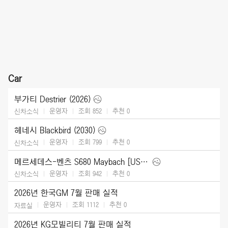
Car
부가티 Destrier (2026)
운영자
조회 852
추천
0
신차소식
헤네시 Blackbird (2030)
운영자
조회 799
추천
0
신차소식
메르세데스-벤츠 S680 Maybach [US] (2027)
운영자
조회 942
추천
0
신차소식
2026년 한국GM 7월 판매 실적
운영자
조회 1112
추천
0
자료실
2026년 KG모빌리티 7월 판매 실적