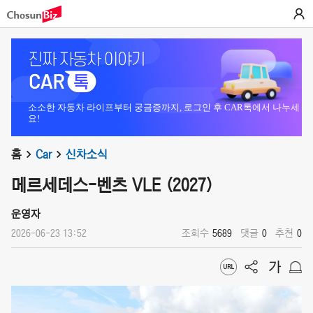
소소한 자동차 라이프부터 궁금증까지, 로그인 후 CAR톡에서 나누세
요!
홈
Car
신차소식
메르세데스-벤츠 VLE (2027)
운영자
2026-06-23 13:52
조회수
5689
댓글
0
추천
0