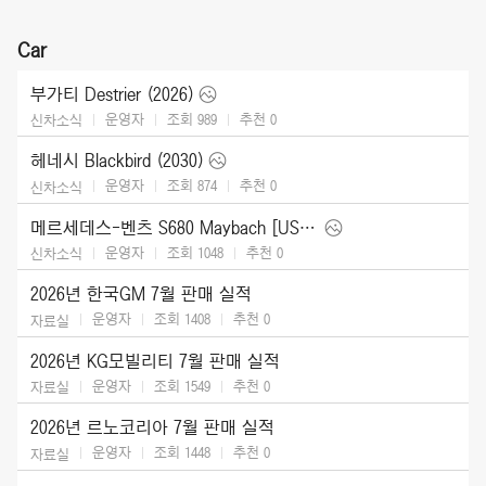
Car
부가티 Destrier (2026)
운영자
조회 989
추천
0
신차소식
헤네시 Blackbird (2030)
운영자
조회 874
추천
0
신차소식
메르세데스-벤츠 S680 Maybach [US] (2027)
운영자
조회 1048
추천
0
신차소식
2026년 한국GM 7월 판매 실적
운영자
조회 1408
추천
0
자료실
2026년 KG모빌리티 7월 판매 실적
운영자
조회 1549
추천
0
자료실
2026년 르노코리아 7월 판매 실적
운영자
조회 1448
추천
0
자료실