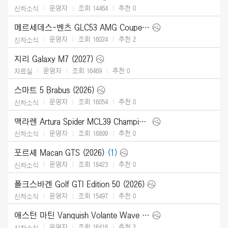
운영자
조회 14464
추천
0
신차소식
메르세데스-벤츠 GLC53 AMG Coupe (2027)
운영자
조회 16024
추천
2
신차소식
지리 Galaxy M7 (2027)
운영자
조회 16469
추천
0
자료실
스마트 5 Brabus (2026)
운영자
조회 16054
추천
0
신차소식
맥라렌 Artura Spider MCL39 Championship Edition (2026)
운영자
조회 16899
추천
0
신차소식
포르셰 Macan GTS (2026)
(1)
운영자
조회 18423
추천
0
신차소식
폴크스바겐 Golf GTI Edition 50 (2026)
운영자
조회 15497
추천
0
신차소식
애스턴 마틴 Vanquish Volante Wave Edition (2026)
운영자
조회 16416
추천
2
신차소식