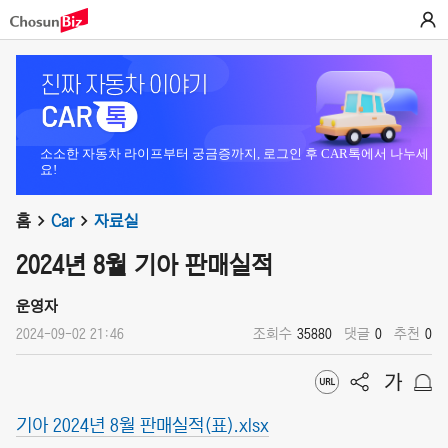
소소한 자동차 라이프부터 궁금증까지, 로그인 후 CAR톡에서 나누세
요!
홈
Car
자료실
2024년 8월 기아 판매실적
운영자
2024-09-02 21:46
조회수
35880
댓글
0
추천
0
기아 2024년 8월 판매실적(표).xlsx