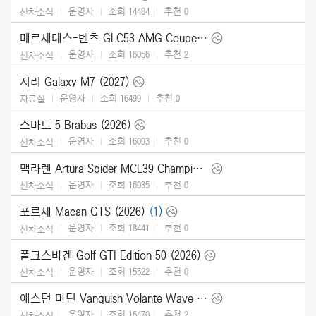
운영자
조회 14484
추천
0
신차소식
메르세데스-벤츠 GLC53 AMG Coupe (2027)
운영자
조회 16056
추천
2
신차소식
지리 Galaxy M7 (2027)
운영자
조회 16499
추천
0
자료실
스마트 5 Brabus (2026)
운영자
조회 16093
추천
0
신차소식
맥라렌 Artura Spider MCL39 Championship Edition (2026)
운영자
조회 16935
추천
0
신차소식
포르셰 Macan GTS (2026)
(1)
운영자
조회 18441
추천
0
신차소식
폴크스바겐 Golf GTI Edition 50 (2026)
운영자
조회 15522
추천
0
신차소식
애스턴 마틴 Vanquish Volante Wave Edition (2026)
운영자
조회 16470
추천
2
신차소식