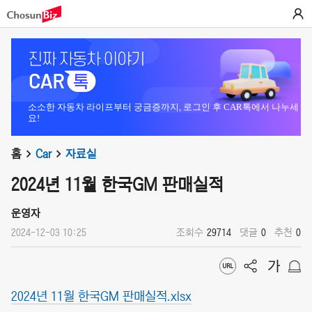
소소한 자동차 라이프부터 궁금증까지, 로그인 후 CAR톡에서 나누세
요!
홈
Car
자료실
2024년 11월 한국GM 판매실적
운영자
2024-12-03 10:25
조회수
29714
댓글
0
추천
0
2024년 11월 한국GM 판매실적.xlsx