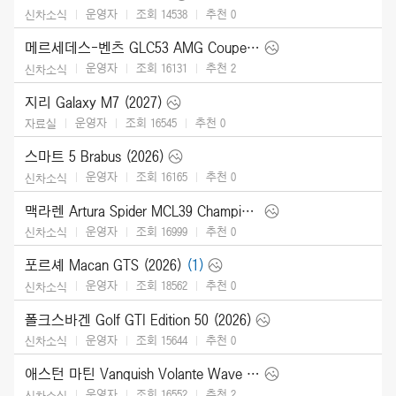
운영자
조회 14538
추천
0
신차소식
메르세데스-벤츠 GLC53 AMG Coupe (2027)
운영자
조회 16131
추천
2
신차소식
지리 Galaxy M7 (2027)
운영자
조회 16545
추천
0
자료실
스마트 5 Brabus (2026)
운영자
조회 16165
추천
0
신차소식
맥라렌 Artura Spider MCL39 Championship Edition (2026)
운영자
조회 16999
추천
0
신차소식
포르셰 Macan GTS (2026)
(1)
운영자
조회 18562
추천
0
신차소식
폴크스바겐 Golf GTI Edition 50 (2026)
운영자
조회 15644
추천
0
신차소식
애스턴 마틴 Vanquish Volante Wave Edition (2026)
운영자
조회 16552
추천
2
신차소식