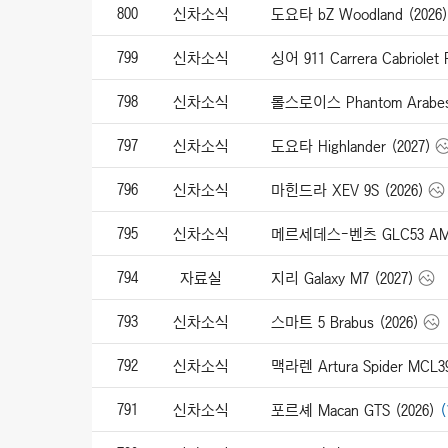
800
신차소식
도요타 bZ Woodland (2026)
799
신차소식
798
신차소식
롤스로이스 Phantom Arabesq
797
신차소식
도요타 Highlander (2027)
796
신차소식
마힌드라 XEV 9S (2026)
795
신차소식
메르세데스-벤츠 GLC53 AMG 
794
자료실
지리 Galaxy M7 (2027)
793
신차소식
스마트 5 Brabus (2026)
792
신차소식
791
신차소식
포르셰 Macan GTS (2026)
(