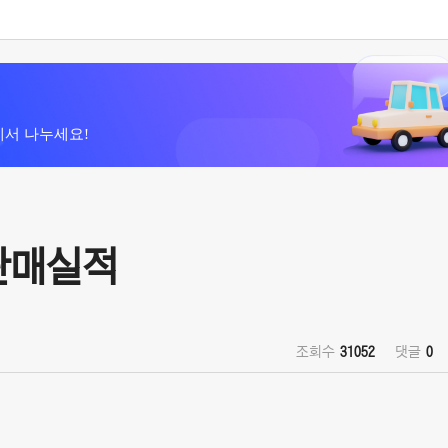
에서 나누세요!
 판매실적
조회수
31052
댓글
0