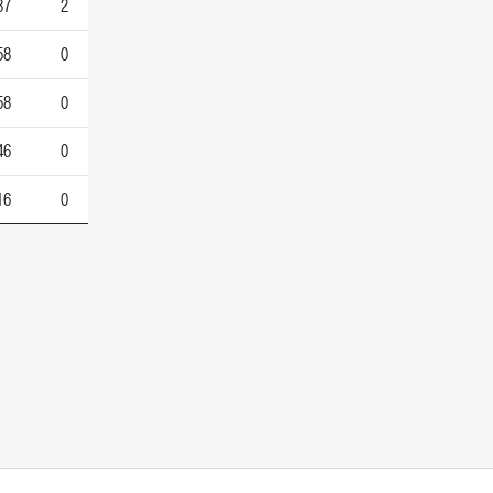
87
2
58
0
58
0
46
0
16
0