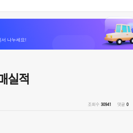
에서 나누세요!
판매실적
조회수
30941
댓글
0