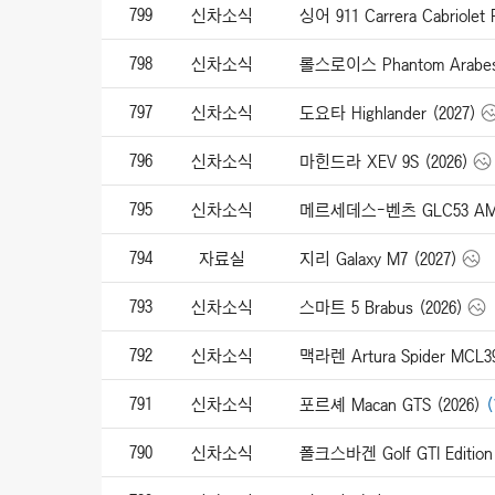
799
신차소식
798
신차소식
롤스로이스 Phantom Arabesq
797
신차소식
도요타 Highlander (2027)
796
신차소식
마힌드라 XEV 9S (2026)
795
신차소식
메르세데스-벤츠 GLC53 AMG 
794
자료실
지리 Galaxy M7 (2027)
793
신차소식
스마트 5 Brabus (2026)
792
신차소식
791
신차소식
포르셰 Macan GTS (2026)
(
790
신차소식
폴크스바겐 Golf GTI Edition 