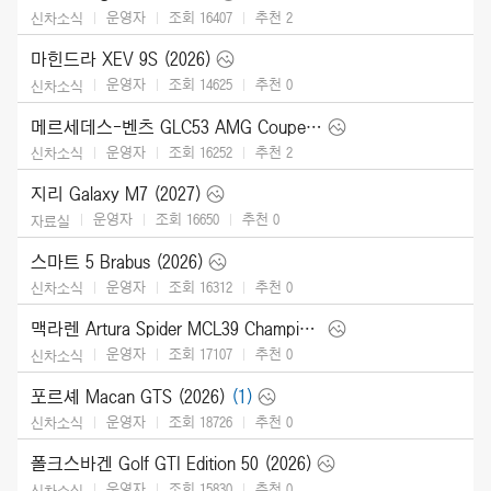
운영자
조회 16407
추천
2
신차소식
마힌드라 XEV 9S (2026)
운영자
조회 14625
추천
0
신차소식
메르세데스-벤츠 GLC53 AMG Coupe (2027)
운영자
조회 16252
추천
2
신차소식
지리 Galaxy M7 (2027)
운영자
조회 16650
추천
0
자료실
스마트 5 Brabus (2026)
운영자
조회 16312
추천
0
신차소식
맥라렌 Artura Spider MCL39 Championship Edition (2026)
운영자
조회 17107
추천
0
신차소식
포르셰 Macan GTS (2026)
(1)
운영자
조회 18726
추천
0
신차소식
폴크스바겐 Golf GTI Edition 50 (2026)
운영자
조회 15830
추천
0
신차소식