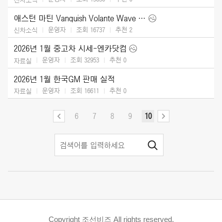
애스턴 마틴 Vanquish Volante Wave Edition (2026)
운영자
조회 16737
추천
2
신차소식
2026년 1월 중고차 시세-엔카닷컴
운영자
조회 32953
추천
0
자료실
2026년 1월 한국GM 판매 실적
운영자
조회 16611
추천
0
자료실
6
7
8
9
10
Copyright 조선비즈 All rights reserved.