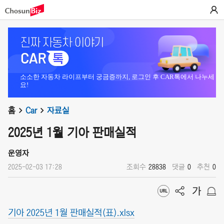
소소한 자동차 라이프부터 궁금증까지, 로그인 후 CAR톡에서 나누세
요!
홈
Car
자료실
2025년 1월 기아 판매실적
운영자
2025-02-03 17:28
조회수
28838
댓글
0
추천
0
기아 2025년 1월 판매실적(표).xlsx