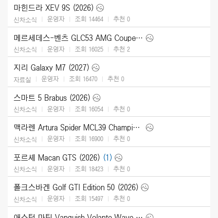
마힌드라 XEV 9S (2026)
운영자
조회 14464
추천
0
신차소식
메르세데스-벤츠 GLC53 AMG Coupe (2027)
운영자
조회 16025
추천
2
신차소식
지리 Galaxy M7 (2027)
운영자
조회 16470
추천
0
자료실
스마트 5 Brabus (2026)
운영자
조회 16054
추천
0
신차소식
맥라렌 Artura Spider MCL39 Championship Edition (2026)
운영자
조회 16900
추천
0
신차소식
포르셰 Macan GTS (2026)
(1)
운영자
조회 18423
추천
0
신차소식
폴크스바겐 Golf GTI Edition 50 (2026)
운영자
조회 15497
추천
0
신차소식
애스턴 마틴 Vanquish Volante Wave Edition (2026)