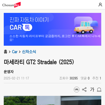
소소한 자동차 라이프부터 궁금증까지, 로그인 후 CAR톡에서 나누세
요!
홈
Car
신차소식
마세라티 GT2 Stradale (2025)
운영자
2025-02-21 11:17
조회수
30285
댓글
0
추천
1