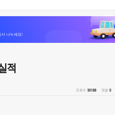
에서 나누세요!
매실적
조회수
30188
댓글
0