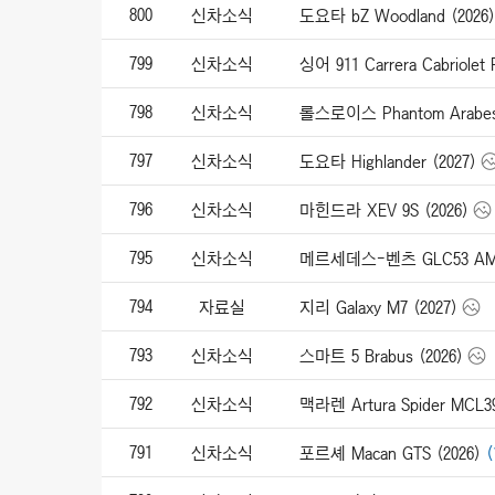
800
신차소식
도요타 bZ Woodland (2026)
799
신차소식
798
신차소식
롤스로이스 Phantom Arabesq
797
신차소식
도요타 Highlander (2027)
796
신차소식
마힌드라 XEV 9S (2026)
795
신차소식
메르세데스-벤츠 GLC53 AMG 
794
자료실
지리 Galaxy M7 (2027)
793
신차소식
스마트 5 Brabus (2026)
792
신차소식
791
신차소식
포르셰 Macan GTS (2026)
(