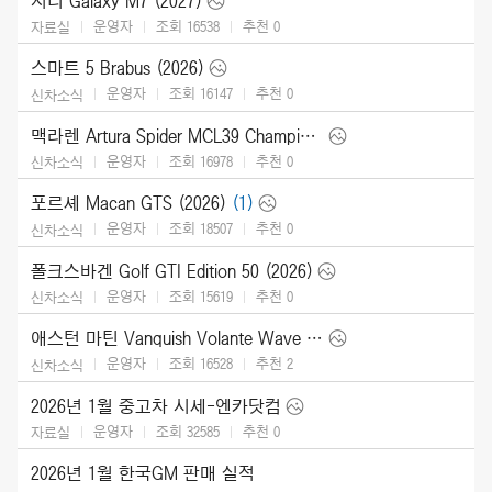
지리 Galaxy M7 (2027)
운영자
조회 16538
추천
0
자료실
스마트 5 Brabus (2026)
운영자
조회 16147
추천
0
신차소식
맥라렌 Artura Spider MCL39 Championship Edition (2026)
운영자
조회 16978
추천
0
신차소식
포르셰 Macan GTS (2026)
(1)
운영자
조회 18507
추천
0
신차소식
폴크스바겐 Golf GTI Edition 50 (2026)
운영자
조회 15619
추천
0
신차소식
애스턴 마틴 Vanquish Volante Wave Edition (2026)
운영자
조회 16528
추천
2
신차소식
2026년 1월 중고차 시세-엔카닷컴
운영자
조회 32585
추천
0
자료실
2026년 1월 한국GM 판매 실적