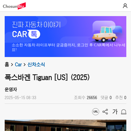
소소한 자동차 라이프부터 궁금증까지, 로그인 후 CAR톡에서 나누세
요!
홈
Car
신차소식
폭스바겐 Tiguan [US] (2025)
운영자
2025-05-15 08:33
조회수
26656
댓글
0
추천
0