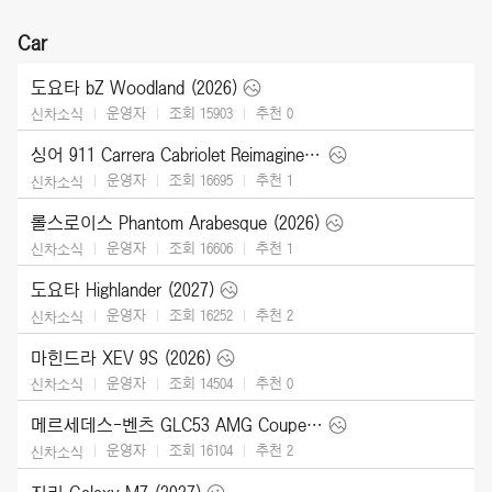
Car
도요타 bZ Woodland (2026)
운영자
조회 15903
추천
0
신차소식
싱어 911 Carrera Cabriolet Reimagined Type 964 (2026)
운영자
조회 16695
추천
1
신차소식
롤스로이스 Phantom Arabesque (2026)
운영자
조회 16606
추천
1
신차소식
도요타 Highlander (2027)
운영자
조회 16252
추천
2
신차소식
마힌드라 XEV 9S (2026)
운영자
조회 14504
추천
0
신차소식
메르세데스-벤츠 GLC53 AMG Coupe (2027)
운영자
조회 16104
추천
2
신차소식