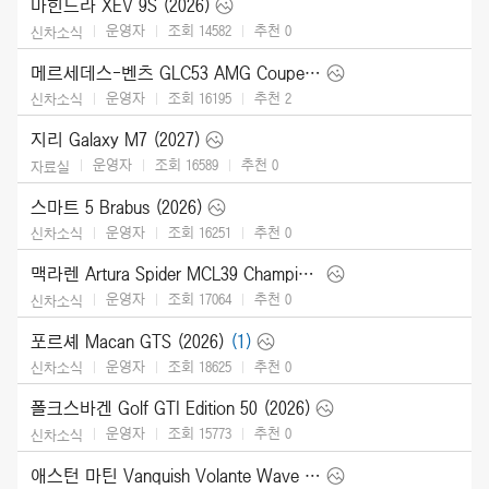
마힌드라 XEV 9S (2026)
운영자
조회 14582
추천
0
신차소식
메르세데스-벤츠 GLC53 AMG Coupe (2027)
운영자
조회 16195
추천
2
신차소식
지리 Galaxy M7 (2027)
운영자
조회 16589
추천
0
자료실
스마트 5 Brabus (2026)
운영자
조회 16251
추천
0
신차소식
맥라렌 Artura Spider MCL39 Championship Edition (2026)
운영자
조회 17064
추천
0
신차소식
포르셰 Macan GTS (2026)
(1)
운영자
조회 18625
추천
0
신차소식
폴크스바겐 Golf GTI Edition 50 (2026)
운영자
조회 15773
추천
0
신차소식
애스턴 마틴 Vanquish Volante Wave Edition (2026)