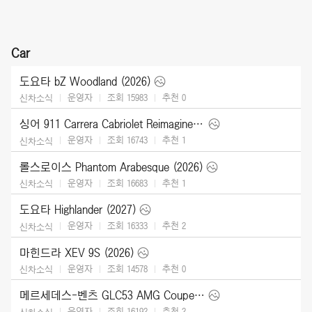
Car
도요타 bZ Woodland (2026)
운영자
조회 15983
추천
0
신차소식
싱어 911 Carrera Cabriolet Reimagined Type 964 (2026)
운영자
조회 16743
추천
1
신차소식
롤스로이스 Phantom Arabesque (2026)
운영자
조회 16683
추천
1
신차소식
도요타 Highlander (2027)
운영자
조회 16333
추천
2
신차소식
마힌드라 XEV 9S (2026)
운영자
조회 14578
추천
0
신차소식
메르세데스-벤츠 GLC53 AMG Coupe (2027)
운영자
조회 16192
추천
2