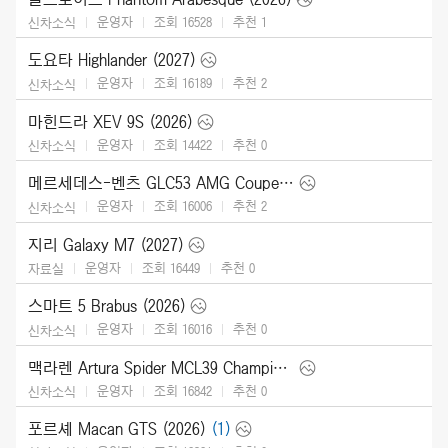
운영자
조회 16528
추천
1
신차소식
도요타 Highlander (2027)
운영자
조회 16189
추천
2
신차소식
마힌드라 XEV 9S (2026)
운영자
조회 14422
추천
0
신차소식
메르세데스-벤츠 GLC53 AMG Coupe (2027)
운영자
조회 16006
추천
2
신차소식
지리 Galaxy M7 (2027)
운영자
조회 16449
추천
0
자료실
스마트 5 Brabus (2026)
운영자
조회 16016
추천
0
신차소식
맥라렌 Artura Spider MCL39 Championship Edition (2026)
운영자
조회 16842
추천
0
신차소식
포르셰 Macan GTS (2026)
(1)