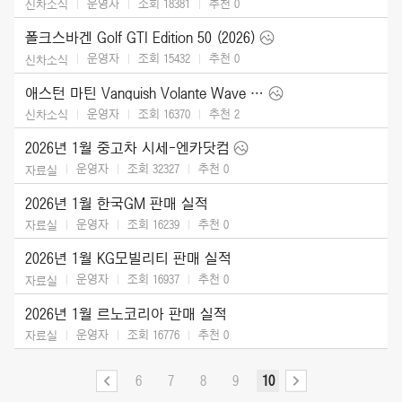
운영자
조회 18381
추천
0
신차소식
폴크스바겐 Golf GTI Edition 50 (2026)
운영자
조회 15432
추천
0
신차소식
애스턴 마틴 Vanquish Volante Wave Edition (2026)
운영자
조회 16370
추천
2
신차소식
2026년 1월 중고차 시세-엔카닷컴
운영자
조회 32327
추천
0
자료실
2026년 1월 한국GM 판매 실적
운영자
조회 16239
추천
0
자료실
2026년 1월 KG모빌리티 판매 실적
운영자
조회 16937
추천
0
자료실
2026년 1월 르노코리아 판매 실적
운영자
조회 16776
추천
0
자료실
6
7
8
9
10