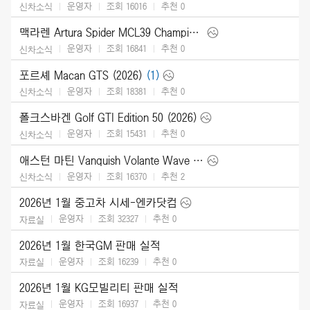
운영자
조회 16016
추천
0
신차소식
맥라렌 Artura Spider MCL39 Championship Edition (2026)
운영자
조회 16841
추천
0
신차소식
포르셰 Macan GTS (2026)
(1)
운영자
조회 18381
추천
0
신차소식
폴크스바겐 Golf GTI Edition 50 (2026)
운영자
조회 15431
추천
0
신차소식
애스턴 마틴 Vanquish Volante Wave Edition (2026)
운영자
조회 16370
추천
2
신차소식
2026년 1월 중고차 시세-엔카닷컴
운영자
조회 32327
추천
0
자료실
2026년 1월 한국GM 판매 실적
운영자
조회 16239
추천
0
자료실
2026년 1월 KG모빌리티 판매 실적
운영자
조회 16937
추천
0
자료실