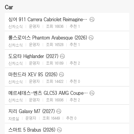
Car
싱어 911 Carrera Cabriolet Reimagined Type 964 (2026)
운영자
조회 16636
추천
1
신차소식
롤스로이스 Phantom Arabesque (2026)
운영자
조회 16528
추천
1
신차소식
도요타 Highlander (2027)
운영자
조회 16189
추천
2
신차소식
마힌드라 XEV 9S (2026)
운영자
조회 14422
추천
0
신차소식
메르세데스-벤츠 GLC53 AMG Coupe (2027)
운영자
조회 16006
추천
2
신차소식
지리 Galaxy M7 (2027)
운영자
조회 16449
추천
0
자료실
스마트 5 Brabus (2026)