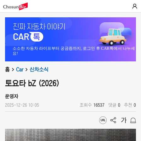
소소한 자동차 라이프부터 궁금증까지, 로그인 후 CAR톡에서 나누세
요!
홈
Car
신차소식
토요타 bZ (2026)
운영자
2025-12-26 10:05
조회수
16537
댓글
0
추천
0