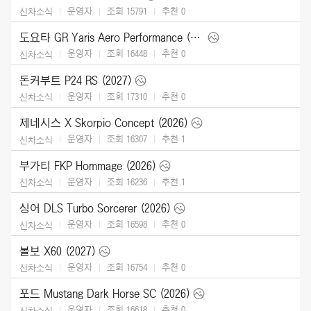
운영자
조회 15791
추천
0
신차소식
도요타 GR Yaris Aero Performance (2026)
운영자
조회 16448
추천
0
신차소식
돈커부트 P24 RS (2027)
운영자
조회 17310
추천
0
신차소식
제네시스 X Skorpio Concept (2026)
운영자
조회 16307
추천
1
신차소식
부가티 FKP Hommage (2026)
운영자
조회 16236
추천
1
신차소식
싱어 DLS Turbo Sorcerer (2026)
운영자
조회 16598
추천
0
신차소식
볼보 X60 (2027)
운영자
조회 16754
추천
0
신차소식
포드 Mustang Dark Horse SC (2026)
운영자
조회 16618
추천
0
신차소식