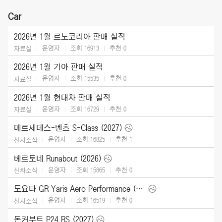
Car
2026년 1월 르노코리아 판매 실적
운영자
조회 16913
추천
0
자료실
2026년 1월 기아 판매 실적
운영자
조회 15535
추천
0
자료실
2026년 1월 현대차 판매 실적
운영자
조회 16729
추천
0
자료실
메르세데스-벤츠 S-Class (2027)
운영자
조회 16825
추천
1
신차소식
베르토네 Runabout (2026)
운영자
조회 15865
추천
0
신차소식
도요타 GR Yaris Aero Performance (2026)
운영자
조회 16519
추천
0
신차소식
돈커부트 P24 RS (2027)