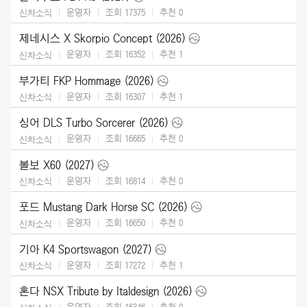
운영자
조회 17375
추천
0
신차소식
제네시스 X Skorpio Concept (2026)
운영자
조회 16352
추천
1
신차소식
부가티 FKP Hommage (2026)
운영자
조회 16307
추천
1
신차소식
싱어 DLS Turbo Sorcerer (2026)
운영자
조회 16665
추천
0
신차소식
볼보 X60 (2027)
운영자
조회 16814
추천
0
신차소식
포드 Mustang Dark Horse SC (2026)
운영자
조회 16650
추천
0
신차소식
기아 K4 Sportswagon (2027)
운영자
조회 17272
추천
1
신차소식
혼다 NSX Tribute by Italdesign (2026)
운영자
조회 16346
추천
0