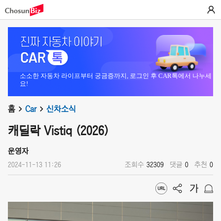
소소한 자동차 라이프부터 궁금증까지, 로그인 후 CAR톡에서 나누세
요!
홈
Car
신차소식
캐딜락 Vistiq (2026)
운영자
2024-11-13 11:26
조회수
32309
댓글
0
추천
0