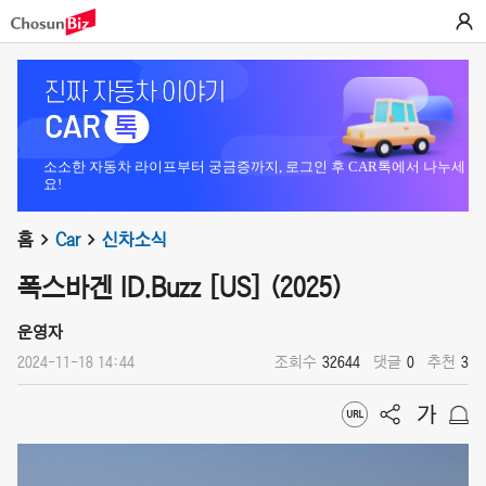
소소한 자동차 라이프부터 궁금증까지, 로그인 후 CAR톡에서 나누세
요!
홈
Car
신차소식
폭스바겐 ID.Buzz [US] (2025)
운영자
2024-11-18 14:44
조회수
32644
댓글
0
추천
3