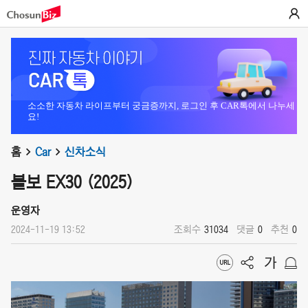
소소한 자동차 라이프부터 궁금증까지, 로그인 후 CAR톡에서 나누세
요!
홈
Car
신차소식
볼보 EX30 (2025)
운영자
2024-11-19 13:52
조회수
31034
댓글
0
추천
0