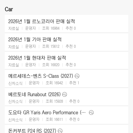
Car
2026년 1월 르노코리아 판매 실적
운영자
조회 16984
추천
0
자료실
2026년 1월 기아 판매 실적
운영자
조회 15612
추천
0
자료실
2026년 1월 현대차 판매 실적
운영자
조회 16820
추천
0
자료실
메르세데스-벤츠 S-Class (2027)
운영자
조회 16942
추천
1
신차소식
베르토네 Runabout (2026)
운영자
조회 15928
추천
0
신차소식
도요타 GR Yaris Aero Performance (2026)
운영자
조회 16611
추천
0
신차소식
돈커부트 P24 RS (2027)