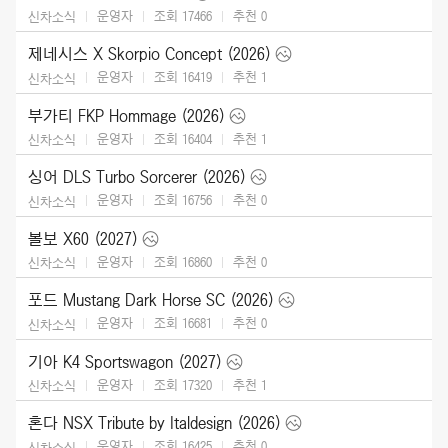
운영자
조회 17466
추천
0
신차소식
제네시스 X Skorpio Concept (2026)
운영자
조회 16419
추천
1
신차소식
부가티 FKP Hommage (2026)
운영자
조회 16404
추천
1
신차소식
싱어 DLS Turbo Sorcerer (2026)
운영자
조회 16756
추천
0
신차소식
볼보 X60 (2027)
운영자
조회 16860
추천
0
신차소식
포드 Mustang Dark Horse SC (2026)
운영자
조회 16681
추천
0
신차소식
기아 K4 Sportswagon (2027)
운영자
조회 17320
추천
1
신차소식
혼다 NSX Tribute by Italdesign (2026)
운영자
조회 16425
추천
0
신차소식