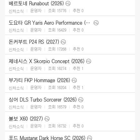
베르토네 Runabout (2026)
운영자
조회 15776
추천
0
신차소식
도요타 GR Yaris Aero Performance (2026)
운영자
조회 16429
추천
0
신차소식
돈커부트 P24 RS (2027)
운영자
조회 17268
추천
0
신차소식
제네시스 X Skorpio Concept (2026)
운영자
조회 16274
추천
1
신차소식
부가티 FKP Hommage (2026)
운영자
조회 16204
추천
1
신차소식
싱어 DLS Turbo Sorcerer (2026)
운영자
조회 16579
추천
0
신차소식
볼보 X60 (2027)
운영자
조회 16732
추천
0
신차소식
포드 Mustang Dark Horse SC (2026)