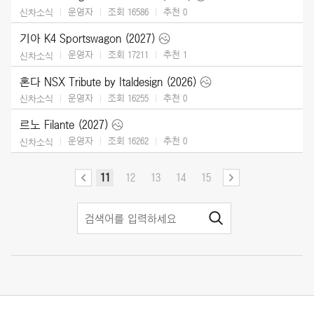
운영자
조회 16586
추천
0
신차소식
기아 K4 Sportswagon (2027)
운영자
조회 17211
추천
1
신차소식
혼다 NSX Tribute by Italdesign (2026)
운영자
조회 16255
추천
0
신차소식
르노 Filante (2027)
운영자
조회 16262
추천
0
신차소식
11
12
13
14
15