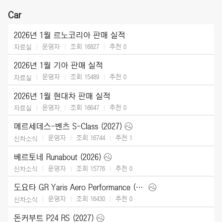
Car
2026년 1월 르노코리아 판매 실적
운영자
조회 16827
추천
0
자료실
2026년 1월 기아 판매 실적
운영자
조회 15489
추천
0
자료실
2026년 1월 현대차 판매 실적
운영자
조회 16647
추천
0
자료실
메르세데스-벤츠 S-Class (2027)
운영자
조회 16744
추천
1
신차소식
베르토네 Runabout (2026)
운영자
조회 15776
추천
0
신차소식
도요타 GR Yaris Aero Performance (2026)
운영자
조회 16430
추천
0
신차소식
돈커부트 P24 RS (2027)