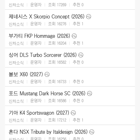
운영자
조회 17269
추천
0
신차소식
제네시스 X Skorpio Concept (2026)
운영자
조회 16276
추천
1
신차소식
부가티 FKP Hommage (2026)
운영자
조회 16204
추천
1
신차소식
싱어 DLS Turbo Sorcerer (2026)
운영자
조회 16582
추천
0
신차소식
볼보 X60 (2027)
운영자
조회 16733
추천
0
신차소식
포드 Mustang Dark Horse SC (2026)
운영자
조회 16586
추천
0
신차소식
기아 K4 Sportswagon (2027)
운영자
조회 17212
추천
1
신차소식
혼다 NSX Tribute by Italdesign (2026)
운영자
조회 16256
추천
0
신차소식