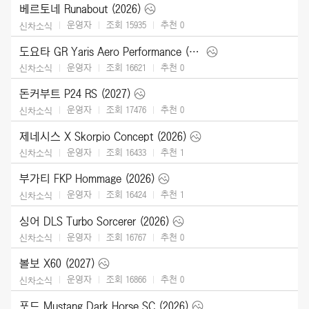
베르토네 Runabout (2026)
운영자
조회 15935
추천
0
신차소식
도요타 GR Yaris Aero Performance (2026)
운영자
조회 16621
추천
0
신차소식
돈커부트 P24 RS (2027)
운영자
조회 17476
추천
0
신차소식
제네시스 X Skorpio Concept (2026)
운영자
조회 16433
추천
1
신차소식
부가티 FKP Hommage (2026)
운영자
조회 16424
추천
1
신차소식
싱어 DLS Turbo Sorcerer (2026)
운영자
조회 16767
추천
0
신차소식
볼보 X60 (2027)
운영자
조회 16866
추천
0
신차소식
포드 Mustang Dark Horse SC (2026)