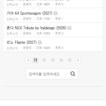
운영자
조회 16657
추천
0
신차소식
기아 K4 Sportswagon (2027)
운영자
조회 17282
추천
1
신차소식
혼다 NSX Tribute by Italdesign (2026)
운영자
조회 16362
추천
0
신차소식
르노 Filante (2027)
운영자
조회 16405
추천
0
신차소식
11
12
13
14
15