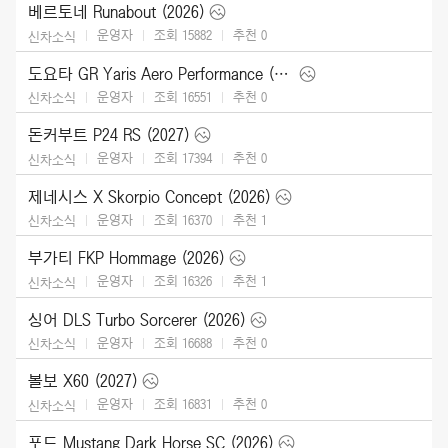
베르토네 Runabout (2026)
운영자
조회 15882
추천
0
신차소식
도요타 GR Yaris Aero Performance (2026)
운영자
조회 16551
추천
0
신차소식
돈커부트 P24 RS (2027)
운영자
조회 17394
추천
0
신차소식
제네시스 X Skorpio Concept (2026)
운영자
조회 16370
추천
1
신차소식
부가티 FKP Hommage (2026)
운영자
조회 16326
추천
1
신차소식
싱어 DLS Turbo Sorcerer (2026)
운영자
조회 16688
추천
0
신차소식
볼보 X60 (2027)
운영자
조회 16831
추천
0
신차소식
포드 Mustang Dark Horse SC (2026)