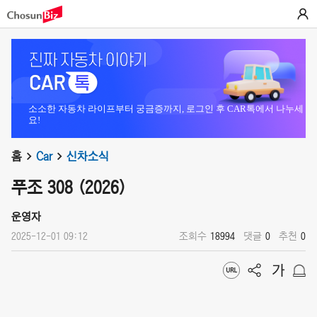
소소한 자동차 라이프부터 궁금증까지, 로그인 후 CAR톡에서 나누세
요!
홈
Car
신차소식
푸조 308 (2026)
운영자
2025-12-01 09:12
조회수
18994
댓글
0
추천
0