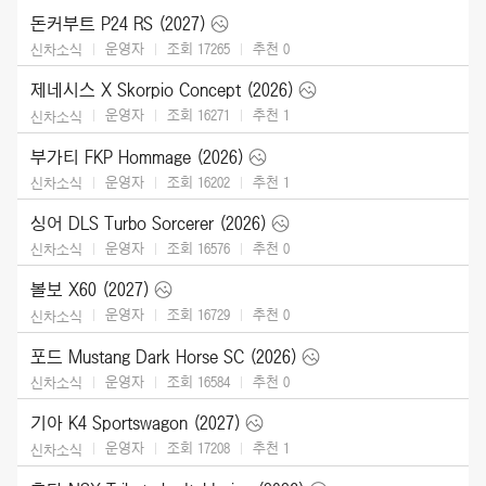
돈커부트 P24 RS (2027)
운영자
조회 17265
추천
0
신차소식
제네시스 X Skorpio Concept (2026)
운영자
조회 16271
추천
1
신차소식
부가티 FKP Hommage (2026)
운영자
조회 16202
추천
1
신차소식
싱어 DLS Turbo Sorcerer (2026)
운영자
조회 16576
추천
0
신차소식
볼보 X60 (2027)
운영자
조회 16729
추천
0
신차소식
포드 Mustang Dark Horse SC (2026)
운영자
조회 16584
추천
0
신차소식
기아 K4 Sportswagon (2027)
운영자
조회 17208
추천
1
신차소식