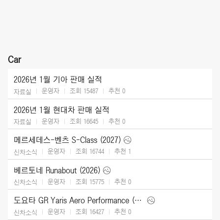
Car
2026년 1월 기아 판매 실적
운영자
조회 15487
추천
0
자료실
2026년 1월 현대차 판매 실적
운영자
조회 16645
추천
0
자료실
메르세데스-벤츠 S-Class (2027)
운영자
조회 16744
추천
1
신차소식
베르토네 Runabout (2026)
운영자
조회 15775
추천
0
신차소식
도요타 GR Yaris Aero Performance (2026)
운영자
조회 16427
추천
0
신차소식