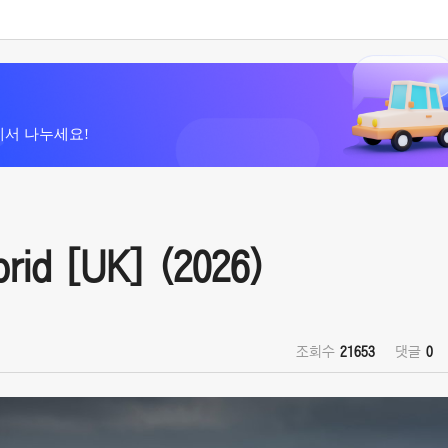
에서 나누세요!
id [UK] (2026)
조회수
21653
댓글
0