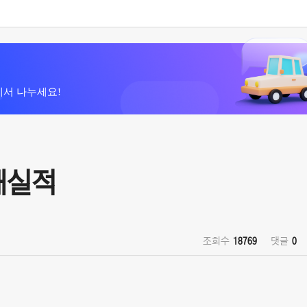
에서 나누세요!
판매실적
조회수
18769
댓글
0