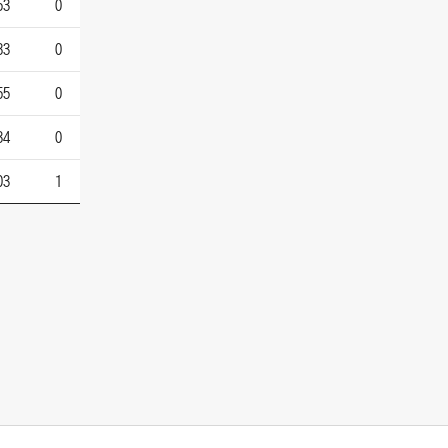
53
0
83
0
55
0
34
0
03
1