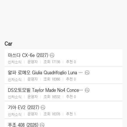
Car
마쓰다 CX-6e (2027)
운영자
조회 17136
추천
0
신차소식
알파 로메오 Giulia Quadrifoglio Luna Rossa (2026)
운영자
조회 18366
추천
0
신차소식
DS오토모빌 Taylor Made No4 Concept (2026)
운영자
조회 16532
추천
0
신차소식
기아 EV2 (2027)
운영자
조회 16376
추천
1
신차소식
푸조 408 (2026)