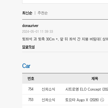
최신순
추천순
donauriver
2024-05-01 11:39:33
뒷좌석 과 뒷축 30Cm +, 앞 뒤 좌석 간 지붕 버팀대( 상
답글작성
Car
번호
제목
754
신차소식
시트로엥 ELO Concept (202
753
신차소식
토요타 Aygo X (2026)