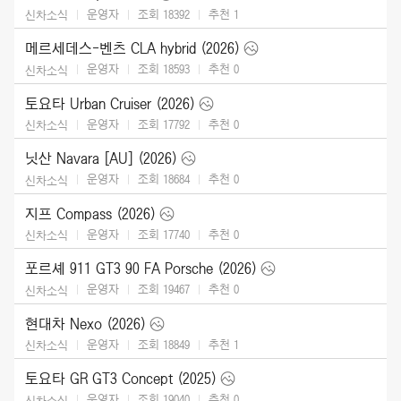
운영자
조회 18392
추천
1
신차소식
메르세데스-벤츠 CLA hybrid (2026)
운영자
조회 18593
추천
0
신차소식
토요타 Urban Cruiser (2026)
운영자
조회 17792
추천
0
신차소식
닛산 Navara [AU] (2026)
운영자
조회 18684
추천
0
신차소식
지프 Compass (2026)
운영자
조회 17740
추천
0
신차소식
포르셰 911 GT3 90 FA Porsche (2026)
운영자
조회 19467
추천
0
신차소식
현대차 Nexo (2026)
운영자
조회 18849
추천
1
신차소식
토요타 GR GT3 Concept (2025)
운영자
조회 19040
추천
0
신차소식