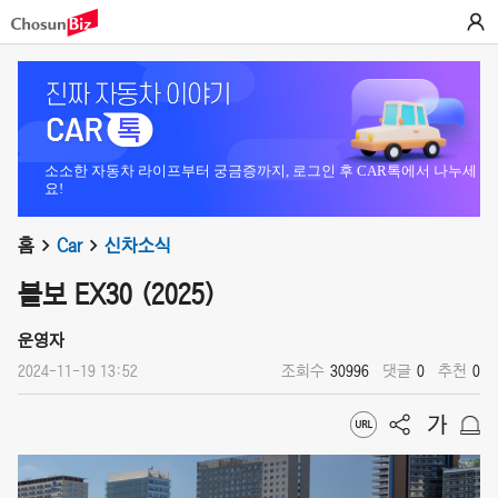
소소한 자동차 라이프부터 궁금증까지, 로그인 후 CAR톡에서 나누세
요!
홈
Car
신차소식
볼보 EX30 (2025)
운영자
2024-11-19 13:52
조회수
30996
댓글
0
추천
0