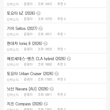
운영자
조회 18472
추천
0
신차소식
토요타 bZ (2026)
운영자
조회 16755
추천
0
신차소식
기아 Seltos (2027)
운영자
조회 18571
추천
1
신차소식
현대차 Ioniq 9 (2026)
운영자
조회 18525
추천
1
신차소식
메르세데스-벤츠 CLA hybrid (2026)
운영자
조회 18662
추천
0
신차소식
토요타 Urban Cruiser (2026)
운영자
조회 17893
추천
0
신차소식
닛산 Navara [AU] (2026)
운영자
조회 18811
추천
0
신차소식
지프 Compass (2026)
운영자
조회 17831
추천
0
신차소식