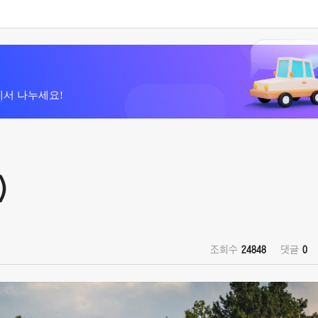
에서 나누세요!
)
조회수
24848
댓글
0