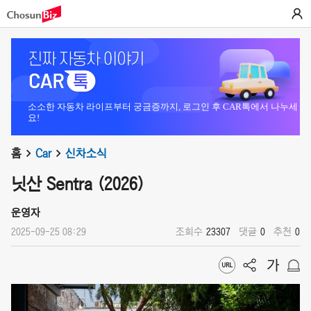
소소한 자동차 라이프부터 궁금증까지, 로그인 후 CAR톡에서 나누세
요!
홈
Car
신차소식
닛산 Sentra (2026)
운영자
2025-09-25 08:29
조회수
23307
댓글
0
추천
0